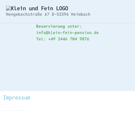
Zum
Inhalt
Hengebachstraße 67 D-52396 Heimbach
springen
Reservierung
unter:
info@klein-fein-pension.de
Tel: +49 2446 704 9876
Impressum
Angaben gemäß § 5 TMG
Herausgeber, Betreiber und verantwortlich für den Inhalt dieser Webseite:
Wolfgang Harzem
Hengebachstraße 67
52396 Heimbach